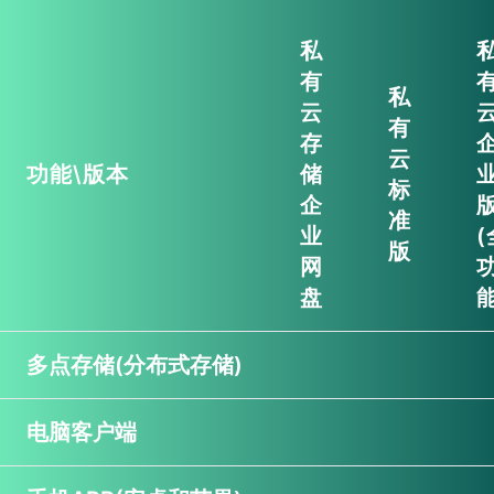
私
有
私
云
有
存
云
功能\版本
储
标
企
准
业
(
版
网
盘
能
多点存储(分布式存储)
电脑客户端